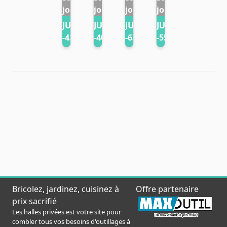
jours
jours
jours
jours
JUSQU'À
JUSQU'À
JUSQU'À
JUSQU'À
-
43%
-
40%
-
63%
-
55%
Bricolez, jardinez, cuisinez à
Offre partenaire
prix sacrifié
Les halles privées est votre site pour
combler tous vos besoins d'outillages à