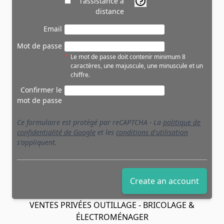
l'assistance à
distance
Email
Mot de passe
*
Le mot de passe doit contenir minimum 8
caractères, une majuscule, une minuscule et un
chiffre.
Confirmer le
mot de passe
Ce formulaire est protégé par reCAPTCHA - La
politique de
confidentialité de Google
et les
conditions d'utilisation
s'appliquent.
Create an account
VENTES PRIVÉES OUTILLAGE - BRICOLAGE &
ÉLECTROMÉNAGER