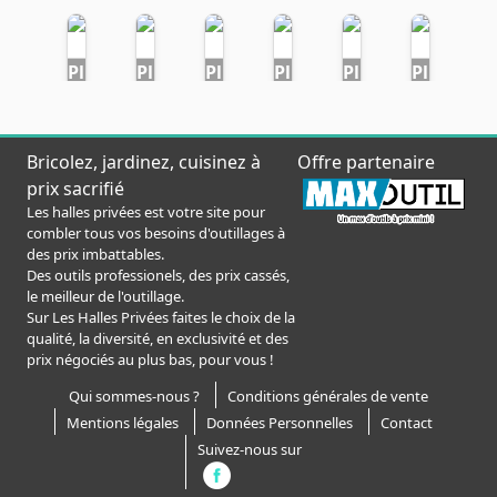
Plus
Plus
Plus
Plus
Plus
Plus
que
que
que
que
que
que
38
38
38
38
38
38
jours
jours
jours
jours
jours
jours
Bricolez, jardinez, cuisinez à
Offre partenaire
JUSQU'À
JUSQU'À
JUSQU'À
JUSQU'À
JUSQU'À
JUSQU'À
prix sacrifié
-
68%
-
56%
-
36%
-
32%
-
43%
-
40%
Les halles privées est votre site pour
combler tous vos besoins d'outillages à
des prix imbattables.
Des outils professionels, des prix cassés,
le meilleur de l'outillage.
Sur Les Halles Privées faites le choix de la
Plus
Plus
Plus
Plus
qualité, la diversité, en exclusivité et des
que
que
que
que
prix négociés au plus bas, pour vous !
38
38
38
38
Qui sommes-nous ?
Conditions générales de vente
jours
jours
jours
jours
Mentions légales
Données Personnelles
Contact
JUSQU'À
JUSQU'À
JUSQU'À
JUSQU'À
Suivez-nous sur
-
63%
-
74%
-
55%
-
65%