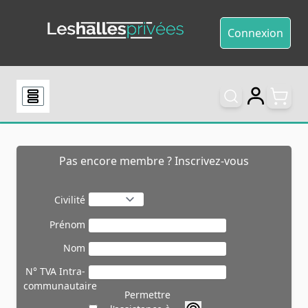
Allez au contenu
Connexion
Pas encore membre ? Inscrivez-vous
Civilité
Prénom
Nom
N° TVA Intra-
communautaire
Permettre